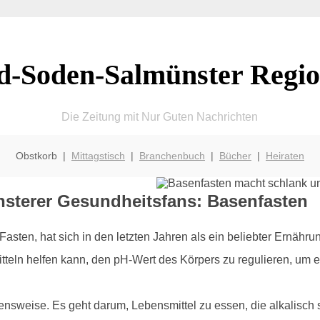
d-Soden-Salmünster Regio
Die Zeitung mit Nur Guten Nachrichten
Obstkorb |
Mittagstisch
|
Branchenbuch
|
Bücher
|
Heiraten
nsterer Gesundheitsfans: Basenfasten
asten, hat sich in den letzten Jahren als ein beliebter Ernährun
teln helfen kann, den pH-Wert des Körpers zu regulieren, um e
bensweise. Es geht darum, Lebensmittel zu essen, die alkalisch 