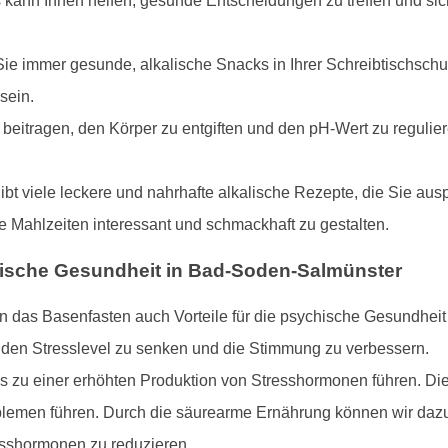
s kann Ihnen helfen, gesunde Entscheidungen zu treffen und sic
ie immer gesunde, alkalische Snacks in Ihrer Schreibtischschub
sein.
beitragen, den Körper zu entgiften und den pH-Wert zu regulier
gibt viele leckere und nahrhafte alkalische Rezepte, die Sie au
 Mahlzeiten interessant und schmackhaft zu gestalten.
ische Gesundheit in Bad-Soden-Salmünster
n das Basenfasten auch Vorteile für die psychische Gesundheit
 den Stresslevel zu senken und die Stimmung zu verbessern.
es zu einer erhöhten Produktion von Stresshormonen führen. D
emen führen. Durch die säurearme Ernährung können wir dazu
esshormonen zu reduzieren.